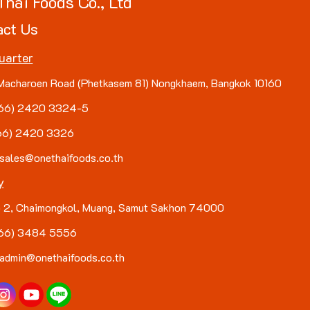
Thai Foods Co., Ltd
act Us
uarter
Macharoen Road (Phetkasem 81) Nongkhaem, Bangkok 10160
(+66) 2420 3324-5
+66) 2420 3326
 sales@onethaifoods.co.th
y
 2, Chaimongkol, Muang, Samut Sakhon 74000
(+66) 3484 5556
 admin@onethaifoods.co.th