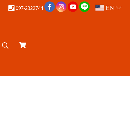
EN
097-2322744