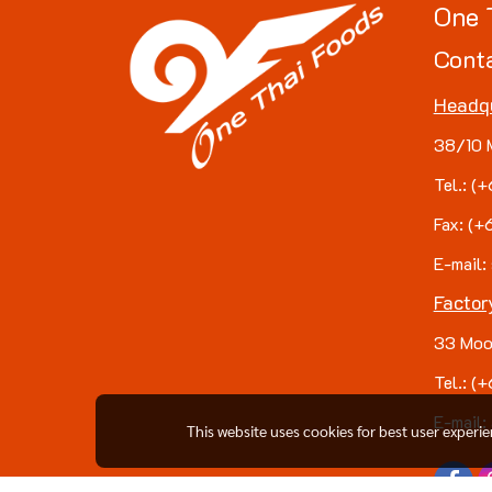
One 
Cont
Headq
38/10 
Tel.: 
Fax: (
E-mail:
Factor
33 Moo
Tel.: 
E-mail:
This website uses cookies for best user experi