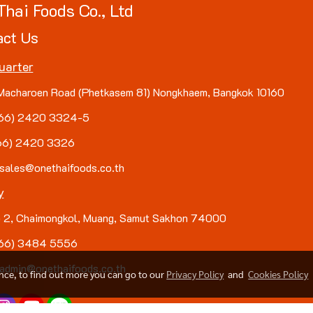
Thai Foods Co., Ltd
act Us
uarter
Macharoen Road (Phetkasem 81) Nongkhaem, Bangkok 10160
(+66) 2420 3324-5
+66) 2420 3326
 sales@onethaifoods.co.th
y
 2, Chaimongkol, Muang, Samut Sakhon 74000
(+66) 3484 5556
 admin@onethaifoods.co.th
ence, to find out more you can go to our
Privacy Policy
and
Cookies Policy