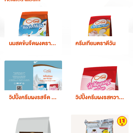
นมสดข้นจืดผงตราดีวัน
ครีมเทียมตราดีวัน
วิปปิ้งครีมผงรสจืด d-ONE
วิปปิ้งครีมผงรสหวาน d-ONE