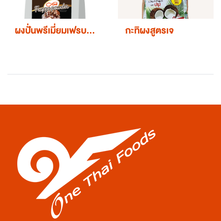
ผงปั่นพรีเมี่ยมเฟรบเป้ตราดีวัน
กะทิผงสูตรเจ