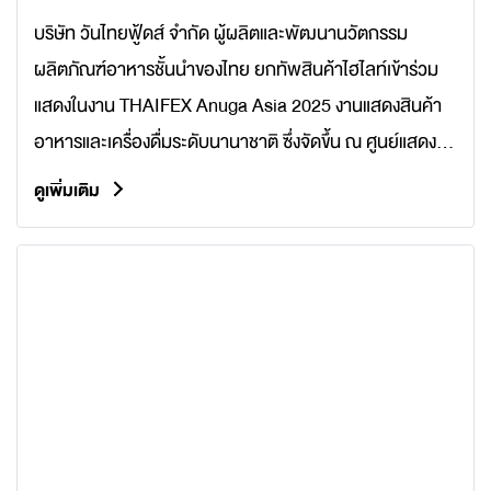
สากล
บริษัท วันไทยฟู้ดส์ จำกัด ผู้ผลิตและพัฒนานวัตกรรม
ผลิตภัณฑ์อาหารชั้นนำของไทย ยกทัพสินค้าไฮไลท์เข้าร่วม
แสดงในงาน THAIFEX Anuga Asia 2025 งานแสดงสินค้า
อาหารและเครื่องดื่มระดับนานาชาติ ซึ่งจัดขึ้น ณ ศูนย์แสดง
สินค้าอิมแพ็ค เมืองทองธานี ระหว่างวันที่ 27-31 พฤษภาคม
ดูเพิ่มเติม
2568 ที่ผ่านมา