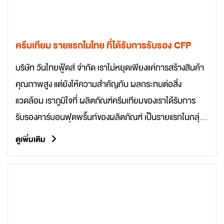
ครีมเทียม รายแรกในไทย ที่ได้รับการรับรอง CFP
บริษัท วันไทยฟู้ดส์ จำกัด เราไม่หยุดเพียงแค่การสร้างสินค้า
คุณภาพสูง แต่ยังให้ความสำคัญกับ ผลกระทบต่อสิ่ง
แวดล้อม เราภูมิใจที่ ผลิตภัณฑ์ครีมเทียมของเราได้รับการ
รับรองคาร์บอนฟุตพริ้นท์ของผลิตภัณฑ์ เป็นรายแรกในกลุ่ม
ผลิตภัณฑ์ครีมเทียมรูปแบบผงในไทย การรับรองนี้สะท้อนถึง
ดูเพิ่มเติม
ความมุ่งมั่นของเราในการเป็นผู้นำด้านนวัตกรรมที่ ยั่งยืน
(Sustainability) และการสร้าง ผลิตภัณฑ์ที่เป็นมิตรต่อสิ่ง
แวดล้อม ซึ่งผู้บริโภคสามารถมั่นใจในคุณภาพและความรับ
ผิดชอบต่อโลกได้อย่างแท้จริง