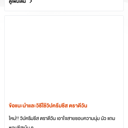
ดูเพิ่มเติม
ข้อแนะนำและวิธีใช้วิปครีมชีส ตราดีวัน
ใหม่!! วิปครีมชีส ตราดีวัน เอาใจสายชอบความนุ่ม นัว แถม
หอมชีสเน้น ๆ