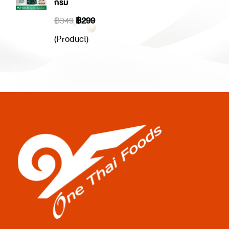
กรัม
฿349
฿299
(Product)