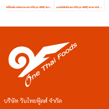
วิปปิ้งครีม ชนิดหวาน ตรา ดีวัน (d-ONE) ขนาด 500 กรัม
ผงวิปครีมชีส ตรา ดีวัน (d-ONE) ขนาด 450 กรัม (ยกลัง 12 ถุง)
บริษัท วันไทยฟู้ดส์ จำกัด